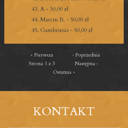
A
-
30,00 zł
Marcin B.
-
50,00 zł
Gambrinus
-
50,00 zł
« Pierwsza
‹ Poprzednia
Strona
1
z 3
Następna ›
Ostatnia »
KONTAKT