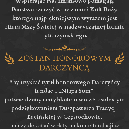
Wspierając Nas finansowo pomagają
Państwo szerzyć wraz z nami Kult Boży,
którego najpiękniejszym wyrazem jest
ofiara Mszy Świętej w nadzwyczajnej formie
rytu rzymskiego.
Aby uzyskać
tytuł honorowego Darczyńcy
fundacji „Nigra Sum”,
potwierdzony certyfikatem wraz z osobistym
podziękowaniem Duszpasterza Tradycji
Łacińskiej w Częstochowie
,
należy dokonać wpłaty na konto fundacji w