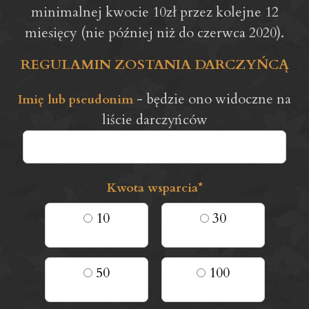
minimalnej kwocie 10zł przez kolejne 12
miesięcy (nie później niż do czerwca 2020).
REGULAMIN ZOSTANIA DARCZYŃCĄ
- będzie ono widoczne na
Imię lub pseudonim
liście darczyńców
Kwota wsparcia*
10
30
50
100