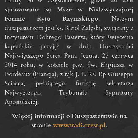
Panny 56 w Częstochowie, gdzie
do dziś
sprawowane są Msze w Nadzwyczajnej
Formie Rytu Rzymskiego
. Naszym
duszpasterzem jest ks. Karol Załęski, związany z
Instytutem Dobrego Pasterza, który święcenia
kapłańskie przyjął w dniu Uroczystości
Najświętszego Serca Pana Jezusa, 27 czerwca
2014 roku, w kościele p.w. Św. Eligiusza w
Bordeaux (Francja), z rąk J. E. Ks. Bp Giuseppe
Sciacca, pełniącego funkcję sekretarza
Najwyższego Trybunału Sygnatury
Apostolskiej.
Więcej informacji o Duszpasterstwie na
stronie
www.tradi.czest.pl
.