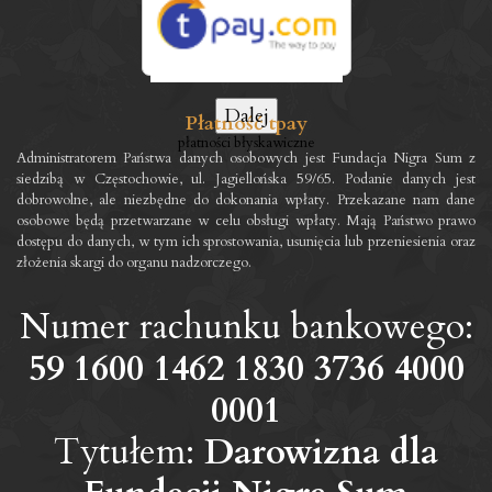
Płatność tpay
płatności błyskawiczne
Administratorem Państwa danych osobowych jest Fundacja Nigra Sum z
siedzibą w Częstochowie, ul. Jagiellońska 59/65. Podanie danych jest
dobrowolne, ale niezbędne do dokonania wpłaty. Przekazane nam dane
osobowe będą przetwarzane w celu obsługi wpłaty. Mają Państwo prawo
dostępu do danych, w tym ich sprostowania, usunięcia lub przeniesienia oraz
złożenia skargi do organu nadzorczego.
Numer rachunku bankowego:
59 1600 1462 1830 3736 4000
0001
Tytułem:
Darowizna dla