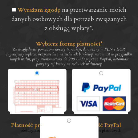
na przetwarzanie moich
Wyrażam zgodę
danych osobowych dla potrzeb związanych
z obsługą wpłaty*.
Wybierz formę płatności*
Ze względu na ponoszone koszty transakcji, darowizny w PLN i EUR
sugerujemy wpłacać bezpośrednio na rachunek bankowy, natomiast w przypadku
innych walut, przy równowartości do 200 USD poprzez PayPal, natomiast
powyżej tej kwoty na rachunek walutowy.
Płatność przelewem
Płatność PayPal
obsługa kodów QR
obsługa kart płatniczych