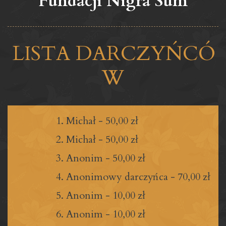
Fundacji Nigra Sum
LISTA DARCZYŃCÓ
W
Michał
-
50,00 zł
Michał
-
50,00 zł
Anonim
-
50,00 zł
Anonimowy darczyńca
-
70,00 zł
Anonim
-
10,00 zł
Anonim
-
10,00 zł